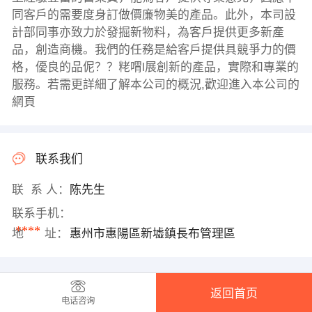
同客戶的需要度身訂做價廉物美的產品。此外，本司設
計部同事亦致力於發掘新物料，為客戶提供更多新產
品，創造商機。我們的任務是給客戶提供具競爭力的價
格，優良的品伲？？粩喟l展創新的產品，實際和專業的
服務。若需更詳細了解本公司的概況,歡迎進入本公司的
網頁
联系我们
联 系 人：
陈先生
联系手机：
****
地 址：
惠州市惠陽區新墟鎮長布管理區
返回首页
电话咨询