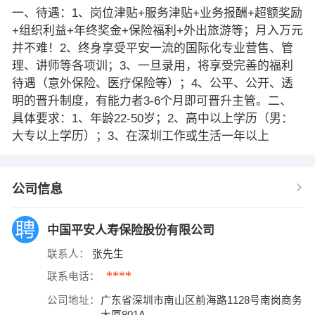
一、待遇：1、岗位津贴+服务津贴+业务报酬+超额奖励
+组织利益+年终奖金+保险福利+外出旅游等；月入万元
并不难！2、终身享受平安一流的国际化专业营售、管
理、讲师等各项训；3、一旦录用，将享受完善的福利
待遇（意外保险、医疗保险等）；4、公平、公开、透
明的晋升制度，有能力者3-6个月即可晋升主管。二、
具体要求：1、年龄22-50岁；2、高中以上学历（男：
大专以上学历）；3、在深圳工作或生活一年以上
公司信息
中国平安人寿保险股份有限公司
联系人：
张先生
****
联系电话：
公司地址：
广东省深圳市南山区前海路1128号南岗商务
大厦801A